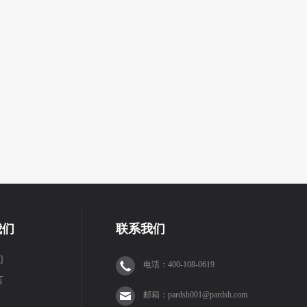
我们
联系我们
们
电话：400-108-0619
言
邮箱：pardsh001@pardsh.com