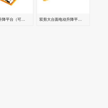
三剪电动升降平台（可定制）
双剪大台面电动升降平台（可定制）