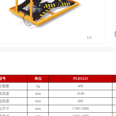
1
/3
型号
单位
PLD3123
定载重
kg
400
高高度
mm
4140
低高度
mm
600
台尺寸
mm
1700×1000