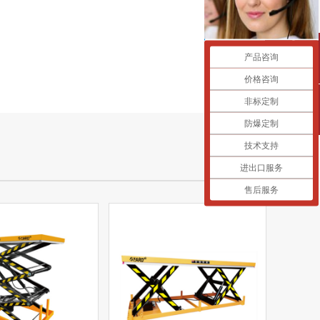
产品咨询
服务热线
价格咨询
非标定制
在线留言
防爆定制
技术支持
进出口服务
售后服务