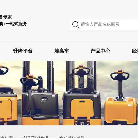
备专家
购+一站式服务
升降平台
堆高车
产品中心
经
搬运车
AGV智能设备
油桶搬运设备