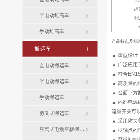
基
起
半电动堆高车
电
手动堆高车
产品特点及描
搬运车
▲ 重型设计
▲ 广泛应
全电动搬运车
▲ 符合EN1
半电动搬运车
▲ 高质量
▲ 台面下
手动搬运车
▲ 内部电
流量开关可
剪叉式搬运车
▲ 采用防
座驾式电动平板搬运车
▲ 枢轴点
▲ 可拆卸