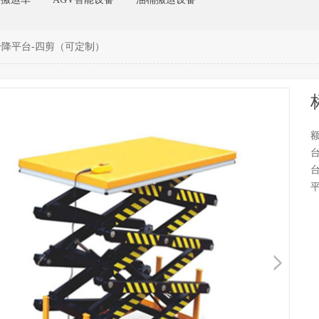
升降平台-四剪（可定制）
额
台
台
平