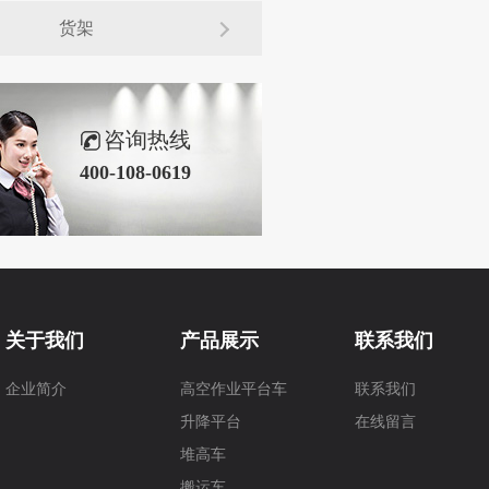
货架
咨询热线
400-108-0619
关于我们
产品展示
联系我们
企业简介
高空作业平台车
联系我们
升降平台
在线留言
堆高车
搬运车