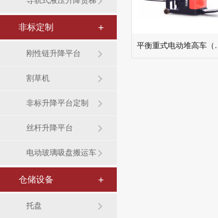
导轨式液压升降货梯
非标定制
平衡重式电动
刚性链升降平台
割草机
非标升降平台定制
丝杆升降平台
电动玻璃吸盘搬运车
仓储设备
托盘