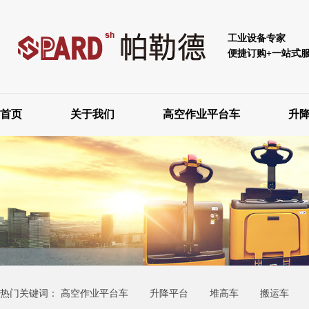
工业设备专家
便捷订购+一站式
首页
关于我们
高空作业平台车
升
热门关键词：
高空作业平台车
升降平台
堆高车
搬运车