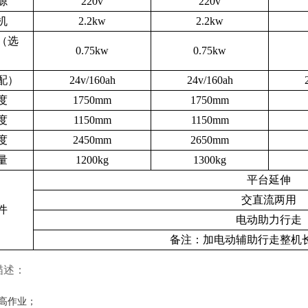
源
220v
220v
机
2.2kw
2.2kw
（选
0.75kw
0.75kw
配）
24v/160ah
24v/160ah
度
1750mm
1750mm
度
1150mm
1150mm
度
2450mm
2650mm
量
1200kg
1300kg
平台延伸
交直流两用
件
电动助力行走
备注：加电动辅助行走整机长
描述：
高作业；