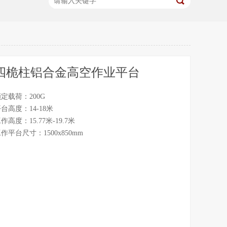
四桅柱铝合金高空作业平台
定载荷：200G
台高度：14-18米
作高度：15.77米-19.7米
作平台尺寸：1500x850mm