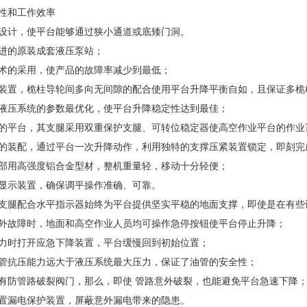
性和工作效率
设计，使平台能够通过狭小通道或底矮门洞。
进的原装成套液压泵站；
术的采用，使产品的故障率减少到最低；
装置，桅柱导轮间多向无间隙的配合使用平台升降平衡自如，且保证多桅
液压系统的参数最优化，使平台升降稳定性达到最佳；
的平台，其支腿采用双重保护支腿、可转位稳定器使高空作业平台的作业
的装配，通过平台一次升降动作，利用独特的支撑压紧装置锁定，即刻完
部用高强度铝合金型材，整机重量轻，移动十分轻便；
显示装置，确保调平操作准确、可靠。
支腿配合水平指示器始终为平台提供坚实平稳的地面支撑，即使是在有些
外故障时，地面和高空作业人员均可操作急停按钮使平台停止升降；
力时打开应急下降装置，平台缓慢回到初始位置；
管抗压能力远大于液压系统最大压力，保证了油管的安全性；
有防管路破裂阀门，那么，即使 管路意外破裂，也能避免平台急速下降
置漏电保护装置，屏蔽意外漏电带来的隐患。