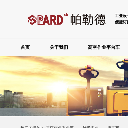
工业设
便捷订
首页
关于我们
高空作业平台车
热门关键词：
高空作业平台车
升降平台
堆高车