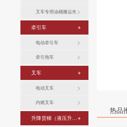
叉车专用油桶搬运夹
牵引车
电动牵引车
牵引拖车
叉车
电动叉车
内燃叉车
热品
升降货梯（液压升降机）