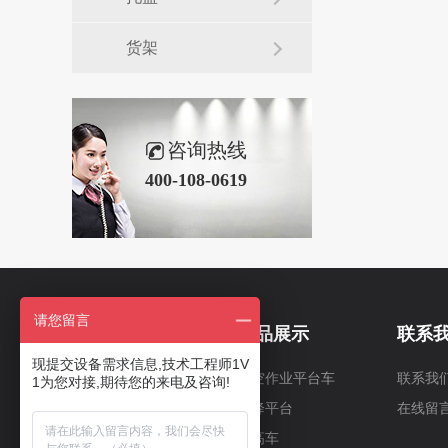
货架
咨询热线
400-108-0619
请您留言
关于我们
产品展示
联系
现提交设备需求信息,技术工程师1V
企业简介
高空作业平台车
联系我
1为您对接,期待您的来电及咨询!
升降平台
在线留
堆高车