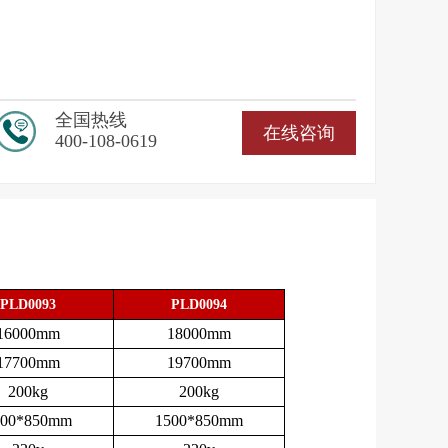
全国热线
在线咨询
400-108-0619
PLD0093
PLD0094
16000mm
18000mm
17700mm
19700mm
200kg
200kg
500*850mm
1500*850mm