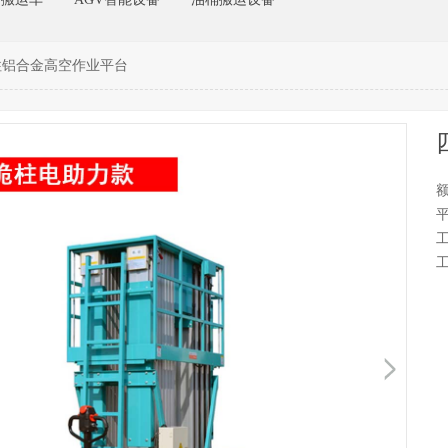
柱铝合金高空作业平台
额
平
工
工