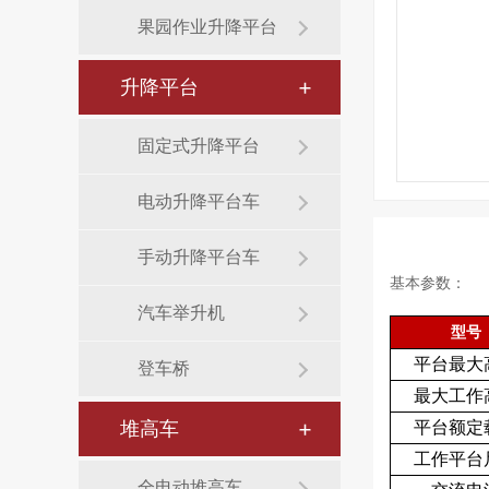
果园作业升降平台
升降平台
固定式升降平台
电动升降平台车
手动升降平台车
基本参数：
汽车举升机
型号
平台最大
登车桥
最大工作
堆高车
平台额定
工作平台
全电动堆高车