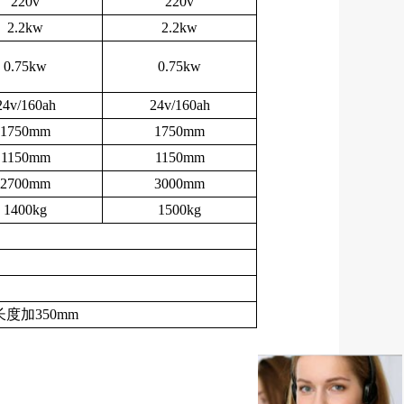
220v
220v
2.2kw
2.2kw
0.75kw
0.75kw
24v/160ah
24v/160ah
1750mm
1750mm
1150mm
1150mm
2700mm
3000mm
1400kg
1500kg
度加350mm